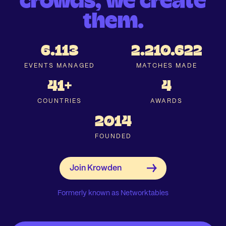
crowds, we create
them.
6.113
2.210.622
EVENTS MANAGED
MATCHES MADE
41+
4
COUNTRIES
AWARDS
2014
FOUNDED
Formerly known as Networktables